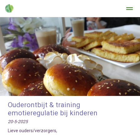
Home
Zoeken
Nieuws
Agenda
Fo
●
●
Ouderontbijt & training
emotieregulatie bij kinderen
20-5-2025
Lieve ouders/verzorgers,