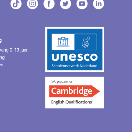
g
ang 0-13 jaar
ing
en