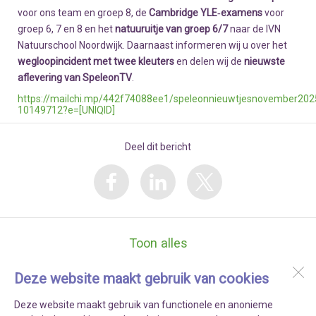
voor ons team en groep 8, de
Cambridge YLE‑examens
voor
groep 6, 7 en 8 en het
natuuruitje van groep 6/7
naar de IVN
Natuurschool Noordwijk. Daarnaast informeren wij u over het
wegloopincident met twee kleuters
en delen wij de
nieuwste
aflevering van SpeleonTV
.
https://mailchi.mp/442f74088ee1/speleonnieuwtjesnovember202
10149712?e=[UNIQID]
Deel dit bericht
Toon alles
Deze website maakt gebruik van cookies
Kindcentrum SPELEON
’s Gravenzandelaan 262
Deze website maakt gebruik van functionele en anonieme
2512 JT
Den Haag