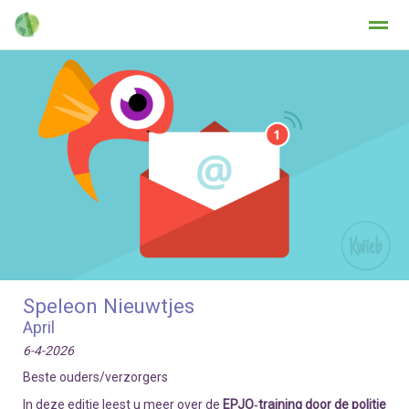
Home
Zoeken
Nieuws
Agenda
Fo
Speleon Nieuwtjes
April
6-4-2026
Beste ouders/verzorgers
In deze editie leest u meer over de
EPJO‑training door de politie