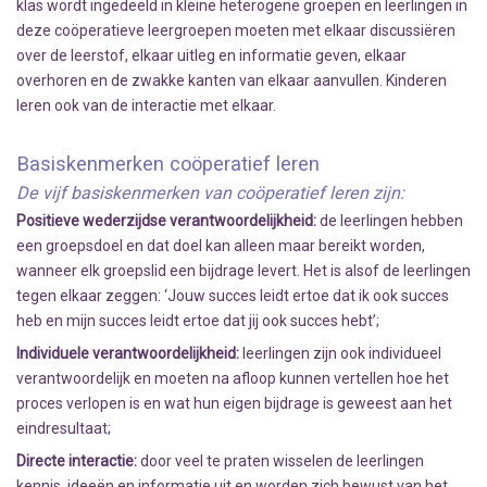
klas wordt ingedeeld in kleine heterogene groepen en leerlingen in
deze coöperatieve leergroepen moeten met elkaar discussiëren
over de leerstof, elkaar uitleg en informatie geven, elkaar
overhoren en de zwakke kanten van elkaar aanvullen. Kinderen
leren ook van de interactie met elkaar.
Basiskenmerken coöperatief leren
De vijf basiskenmerken van coöperatief leren zijn:
Positieve wederzijdse verantwoordelijkheid:
de leerlingen hebben
een groepsdoel en dat doel kan alleen maar bereikt worden,
wanneer elk groepslid een bijdrage levert. Het is alsof de leerlingen
tegen elkaar zeggen: ‘Jouw succes leidt ertoe dat ik ook succes
heb en mijn succes leidt ertoe dat jij ook succes hebt’;
Individuele verantwoordelijkheid:
leerlingen zijn ook individueel
verantwoordelijk en moeten na afloop kunnen vertellen hoe het
proces verlopen is en wat hun eigen bijdrage is geweest aan het
eindresultaat;
Directe interactie:
door veel te praten wisselen de leerlingen
kennis, ideeën en informatie uit en worden zich bewust van het