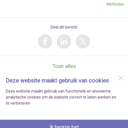
Methodes
Deel dit bericht
Toon alles
Deze website maakt gebruik van cookies
Kindcentrum SPELEON
’s Gravenzandelaan 262
Deze website maakt gebruik van functionele en anonieme
2512 JT
Den Haag
analytische cookies om de website correct te laten werken en
te verbeteren.
Open desktopversie
Ik begrijp het