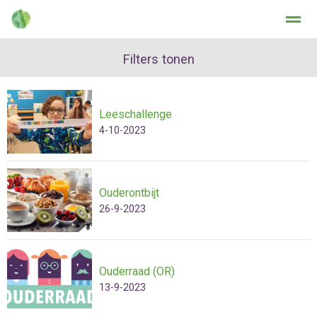
Filters tonen
Leeschallenge
Home
Zoeken
Nieuws
Agenda
Fo
4-10-2023
Ouderontbijt
26-9-2023
Ouderraad (OR)
13-9-2023