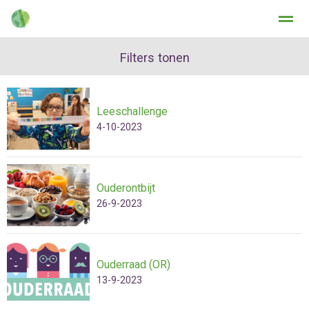
Filters tonen
Leeschallenge
Home
Zoeken
Nieuws
Agenda
Fo
4-10-2023
Ouderontbijt
26-9-2023
Ouderraad (OR)
13-9-2023