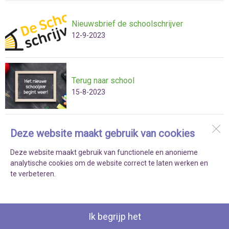
Nieuwsbrief de schoolschrijver
12-9-2023
Terug naar school
15-8-2023
Deze website maakt gebruik van cookies
Kindcentrum SPELEON
’s Gravenzandelaan 262
Deze website maakt gebruik van functionele en anonieme
2512 JT
Den Haag
analytische cookies om de website correct te laten werken en
te verbeteren.
Open desktopversie
Ziber DS4
Ik begrijp het